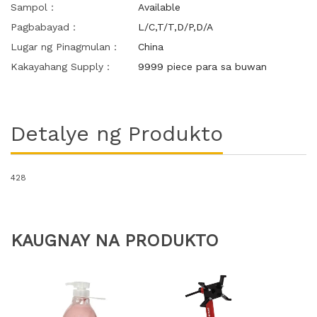
Sampol：
Available
Pagbabayad：
L/C,T/T,D/P,D/A
Lugar ng Pinagmulan：
China
Kakayahang Supply：
9999 piece para sa buwan
Detalye ng Produkto
428
KAUGNAY NA PRODUKTO