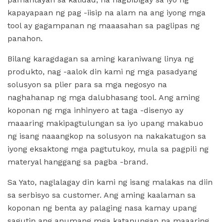
kapayapaan ng pag -iisip na alam na ang iyong mga
tool ay gagampanan ng maaasahan sa paglipas ng
panahon.
Bilang karagdagan sa aming karaniwang linya ng
produkto, nag -aalok din kami ng mga pasadyang
solusyon sa plier para sa mga negosyo na
naghahanap ng mga dalubhasang tool. Ang aming
koponan ng mga inhinyero at taga -disenyo ay
maaaring makipagtulungan sa iyo upang makabuo
ng isang naaangkop na solusyon na nakakatugon sa
iyong eksaktong mga pagtutukoy, mula sa pagpili ng
materyal hanggang sa pagba -brand.
Sa Yato, naglalagay din kami ng isang malakas na diin
sa serbisyo sa customer. Ang aming kaalaman sa
koponan ng benta ay palaging nasa kamay upang
sagutin ang anumang mga katanungan na maaaring