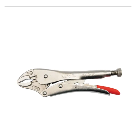
iba't ibang mga gawain sa parehong mga setting sa bahay at
propesyonal. Ang mga hawakan ay idinisenyo para sa isang
komportableng mahigpit na pagkakahawak, na
nagpapahintulot sa mga gumagamit na madaling mag -aplay
ng lakas. Ang mga kumbinasyon ng mga plier ay karaniwang
ginagamit ng mga electrician, mekanika, at mga mahilig sa
DIY.