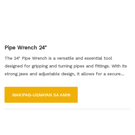
Pipe Wrench 24"
The 24" Pipe Wrench is a versatile and essential tool
designed for gripping and turning pipes and fittings. With its
strong jaws and adjustable design, it allows for a secure
hold on various pipe sizes, making it ideal for plumbing and
HVAC tasks. The 24-inch length provides extra leverage,
MAKIPAG-UGNAYAN SA AMIN
enabling users to tackle tough jobs with ease. Made from
durable materials, this tool is built to withstand heavy use
and is a must-have for both professionals and DIY
enthusiasts.