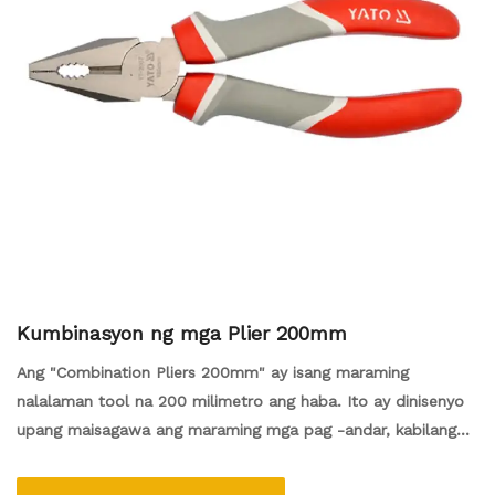
Kumbinasyon ng mga Plier 200mm
Ang "Combination Pliers 200mm" ay isang maraming
nalalaman tool na 200 milimetro ang haba. Ito ay dinisenyo
upang maisagawa ang maraming mga pag -andar, kabilang
ang pag -gripping, pagputol, at pag -twist ng mga wire o iba
pang mga materyales.