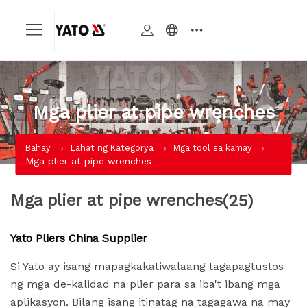
Mga plier at pipe wrenches
Bahay
Lahat ng Kategorya
Mga tool sa kamay
Mga plier at pipe wrenches
Mga plier at pipe wrenches
(25)
Yato Pliers China Supplier
Si Yato ay isang mapagkakatiwalaang tagapagtustos
ng mga de-kalidad na plier para sa iba't ibang mga
aplikasyon. Bilang isang itinatag na tagagawa na may