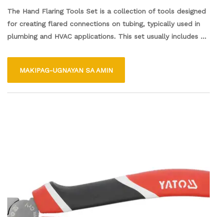
The Hand Flaring Tools Set is a collection of tools designed
for creating flared connections on tubing, typically used in
plumbing and HVAC applications. This set usually includes a
flaring tool, various sizing adapters, and possibly a deburring
tool for preparing the tubing edges. With these tools, users
MAKIPAG-UGNAYAN SA AMIN
can easily and accurately form flared ends on copper,
aluminum, or other soft metal pipes, ensuring secure
connections for gas and fluid lines. Ideal for DIY enthusiasts
and professionals alike, this set simplifies the process of
creating strong, leak-proof joints.