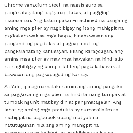
Chrome Vanadium Steel, na nagsisiguro sa
pangmatagalang pagganap, lakas, at pagiging
maaasahan. Ang katumpakan-machined na panga ng
aming mga plier ay nagbibigay ng isang mahigpit na
pagkakahawak sa mga bagay, binabawasan ang
panganib ng pagdulas at pagpapabuti ng
pangkalahatang kahusayan. Bilang karagdagan, ang
aming mga plier ay may mga hawakan na hindi slip
na nagbibigay ng komportableng pagkakahawak at
bawasan ang pagkapagod ng kamay.
Sa Yato, ipinagmamalaki namin ang aming pangako
sa paggawa ng mga plier na hindi lamang tumpak at
tumpak ngunit matibay din at pangmatagalan. Ang
lahat ng aming mga produkto ay sumasailalim sa
mahigpit na pagsubok upang matiyak na
natutugunan nila ang aming mahigpit na
pamantayan sa kalidad, na nagbibigay sa iyo ng