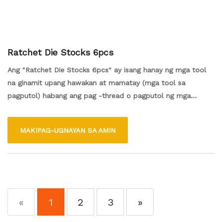
Ratchet Die Stocks 6pcs
Ang "Ratchet Die Stocks 6pcs" ay isang hanay ng mga tool
na ginamit upang hawakan at mamatay (mga tool sa
pagputol) habang ang pag -thread o pagputol ng mga
panlabas na thread sa isang workpiece. Binubuo ito ng anim
na piraso ng ratchet die stock na nagbibigay ng isang
MAKIPAG-UGNAYAN SA AMIN
ratcheting na aksyon, na nagpapahintulot sa mas madali at
mas tumpak na kontrol habang nagtatrabaho sa namatay.
«
1
2
3
»