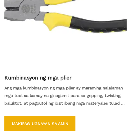
Kumbinasyon ng mga plier
Ang mga kumbinasyon ng mga plier ay maraming nalalaman
mga tool sa kamay na ginagamit para sa gripping, twisting,
baluktot, at pagputol ng iba't ibang mga materyales tulad ng
wire at maliit na bagay. Nagtatampok sila ng isang pares ng
mga panga na may mga flat gripping na ibabaw at matalim
MAKIPAG-UGNAYAN SA AMIN
na pagputol ng mga gilid, na ginagawang angkop para sa