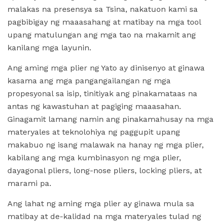
malakas na presensya sa Tsina, nakatuon kami sa
pagbibigay ng maaasahang at matibay na mga tool
upang matulungan ang mga tao na makamit ang
kanilang mga layunin.
Ang aming mga plier ng Yato ay dinisenyo at ginawa
kasama ang mga pangangailangan ng mga
propesyonal sa isip, tinitiyak ang pinakamataas na
antas ng kawastuhan at pagiging maaasahan.
Ginagamit lamang namin ang pinakamahusay na mga
materyales at teknolohiya ng paggupit upang
makabuo ng isang malawak na hanay ng mga plier,
kabilang ang mga kumbinasyon ng mga plier,
dayagonal pliers, long-nose pliers, locking pliers, at
marami pa.
Ang lahat ng aming mga plier ay ginawa mula sa
matibay at de-kalidad na mga materyales tulad ng