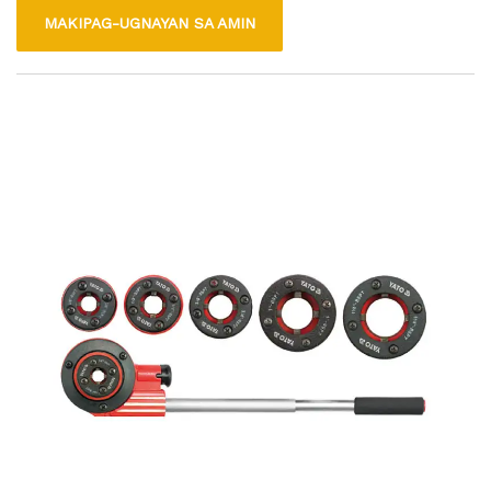
para magamit sa mga sistema ng bomba ng tubig at may
MAKIPAG-UGNAYAN SA AMIN
haba na 300mm.