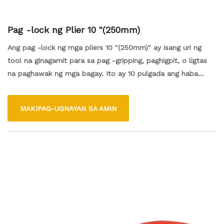
Pag -lock ng Plier 10 "(250mm)
Ang pag -lock ng mga pliers 10 "(250mm)" ay isang uri ng
tool na ginagamit para sa pag -gripping, paghigpit, o ligtas
na paghawak ng mga bagay. Ito ay 10 pulgada ang haba
(250mm) at may mekanismo na nagbibigay -daan sa pag -
lock sa lugar, na nagbibigay ng isang matatag na
MAKIPAG-UGNAYAN SA AMIN
pagkakahawak at maiwasan ang pagdulas. Karaniwang
ginagamit ito sa iba't ibang mga aplikasyon tulad ng
konstruksyon, pag -aayos ng automotiko, at mga proyekto
ng DIY