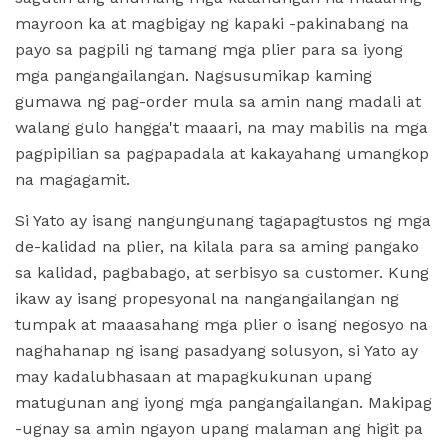
mayroon ka at magbigay ng kapaki -pakinabang na
payo sa pagpili ng tamang mga plier para sa iyong
mga pangangailangan. Nagsusumikap kaming
gumawa ng pag-order mula sa amin nang madali at
walang gulo hangga't maaari, na may mabilis na mga
pagpipilian sa pagpapadala at kakayahang umangkop
na magagamit.
Si Yato ay isang nangungunang tagapagtustos ng mga
de-kalidad na plier, na kilala para sa aming pangako
sa kalidad, pagbabago, at serbisyo sa customer. Kung
ikaw ay isang propesyonal na nangangailangan ng
tumpak at maaasahang mga plier o isang negosyo na
naghahanap ng isang pasadyang solusyon, si Yato ay
may kadalubhasaan at mapagkukunan upang
matugunan ang iyong mga pangangailangan. Makipag
-ugnay sa amin ngayon upang malaman ang higit pa