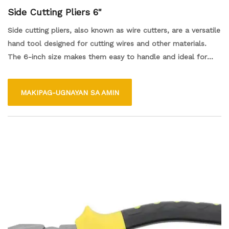
Side Cutting Pliers 6"
Side cutting pliers, also known as wire cutters, are a versatile
hand tool designed for cutting wires and other materials.
The 6-inch size makes them easy to handle and ideal for
precise work in tight spaces. Typically featuring sharp,
beveled edges, they allow for clean cuts and are commonly
MAKIPAG-UGNAYAN SA AMIN
used in electrical work, crafting, and maintenance tasks. The
tool's gripping surfaces also enable users to bend, twist, and
manipulate wires efficiently.