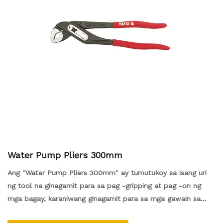
Water Pump Pliers 300mm
Ang "Water Pump Pliers 300mm" ay tumutukoy sa isang uri
ng tool na ginagamit para sa pag -gripping at pag -on ng
mga bagay, karaniwang ginagamit para sa mga gawain sa
pagtutubero. Ang mga plier na ito ay partikular na idinisenyo