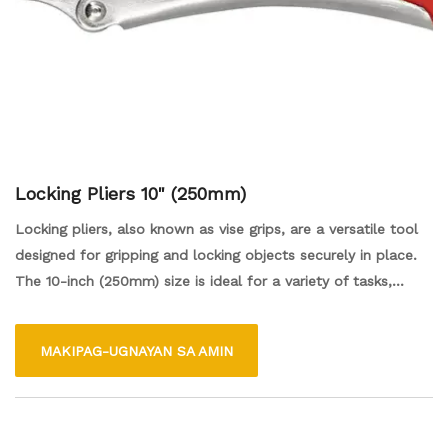
Locking Pliers 10" (250mm)
Locking pliers, also known as vise grips, are a versatile tool
designed for gripping and locking objects securely in place.
The 10-inch (250mm) size is ideal for a variety of tasks,
providing enough leverage and strength for holding larger
items or applying significant pressure. These pliers feature an
MAKIPAG-UGNAYAN SA AMIN
adjustable jaw, allowing users to grip different sizes of
materials, and a locking mechanism that ensures a firm hold
without constant pressure from the user's hand. They are
commonly used in mechanical work, DIY projects, and