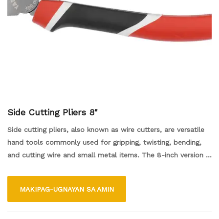
Side Cutting Pliers 8"
Side cutting pliers, also known as wire cutters, are versatile
hand tools commonly used for gripping, twisting, bending,
and cutting wire and small metal items. The 8-inch version is
a popular size, offering a good balance of strength and
maneuverability for various tasks such as electrical work,
MAKIPAG-UGNAYAN SA AMIN
jewelry making, and crafting. With sharp cutting edges and
comfortable handles, these pliers make it easy to handle
intricate projects while providing effective cutting power.