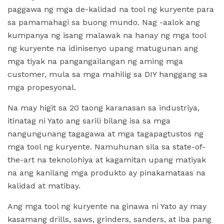
paggawa ng mga de-kalidad na tool ng kuryente para
sa pamamahagi sa buong mundo. Nag -aalok ang
kumpanya ng isang malawak na hanay ng mga tool
ng kuryente na idinisenyo upang matugunan ang
mga tiyak na pangangailangan ng aming mga
customer, mula sa mga mahilig sa DIY hanggang sa
mga propesyonal.
Na may higit sa 20 taong karanasan sa industriya,
itinatag ni Yato ang sarili bilang isa sa mga
nangungunang tagagawa at mga tagapagtustos ng
mga tool ng kuryente. Namuhunan sila sa state-of-
the-art na teknolohiya at kagamitan upang matiyak
na ang kanilang mga produkto ay pinakamataas na
kalidad at matibay.
Ang mga tool ng kuryente na ginawa ni Yato ay may
kasamang drills, saws, grinders, sanders, at iba pang