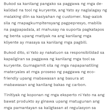
Bukod sa kanilang pangako sa paggawa ng mga de-
kalidad na tool ng kuryente, ang Yato ay naglalagay ng
malaking diin sa kasiyahan ng customer. Nag-aalok
sila ng mapagkumpitensyang pagpepresyo, mabilis
na pagpapadala, at mahusay na suporta pagkatapos
ng benta upang matiyak na ang kanilang mga
kliyente ay masaya sa kanilang mga pagbili.
Bukod dito, si Yato ay nakatuon sa responsibilidad sa
kapaligiran sa paggawa ng kanilang mga tool sa
kuryente. Gumagamit sila ng mga napapanatiling
materyales at mga proseso ng paggawa ng eco-
friendly upang mabawasan ang basura at
mabawasan ang kanilang bakas ng carbon.
Tinitiyak ng koponan ng mga eksperto ni Yato na ang
bawat produkto ay ginawa upang matugunan ang
mga pamantayan sa kaligtasan at regulasyon sa