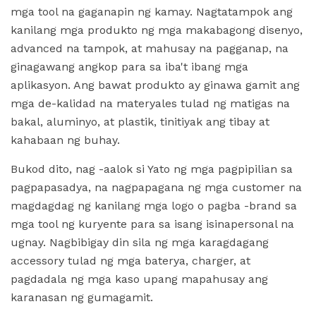
mga tool na gaganapin ng kamay. Nagtatampok ang
kanilang mga produkto ng mga makabagong disenyo,
advanced na tampok, at mahusay na pagganap, na
ginagawang angkop para sa iba't ibang mga
aplikasyon. Ang bawat produkto ay ginawa gamit ang
mga de-kalidad na materyales tulad ng matigas na
bakal, aluminyo, at plastik, tinitiyak ang tibay at
kahabaan ng buhay.
Bukod dito, nag -aalok si Yato ng mga pagpipilian sa
pagpapasadya, na nagpapagana ng mga customer na
magdagdag ng kanilang mga logo o pagba -brand sa
mga tool ng kuryente para sa isang isinapersonal na
ugnay. Nagbibigay din sila ng mga karagdagang
accessory tulad ng mga baterya, charger, at
pagdadala ng mga kaso upang mapahusay ang
karanasan ng gumagamit.