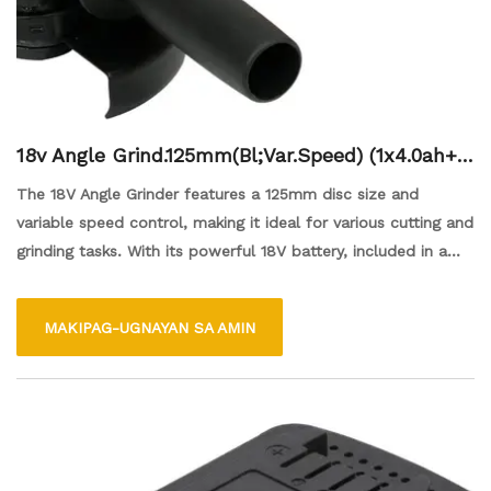
18v Angle Grind.125mm(Bl;Var.Speed) (1x4.0ah+C
harger)
The 18V Angle Grinder features a 125mm disc size and
variable speed control, making it ideal for various cutting and
grinding tasks. With its powerful 18V battery, included in a
package with a 4.0Ah battery and charger, this tool delivers
efficient performance and extended run time. The grinder's
MAKIPAG-UGNAYAN SA AMIN
lightweight design and ergonomic grip enhance user comfort
and control, allowing for precise operation in tight spaces.
This versatile tool is perfect for both professional
tradespeople and DIY enthusiasts looking to tackle
metalworking, masonry, and other materials with ease.