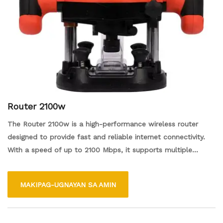
Router 2100w
The Router 2100w is a high-performance wireless router
designed to provide fast and reliable internet connectivity.
With a speed of up to 2100 Mbps, it supports multiple
devices simultaneously, making it ideal for homes and small
offices. It features advanced security protocols to protect
MAKIPAG-UGNAYAN SA AMIN
your network and offers easy setup through a user-friendly
interface. The Router 2100w is perfect for streaming,
gaming, and browsing, ensuring a seamless online experience.