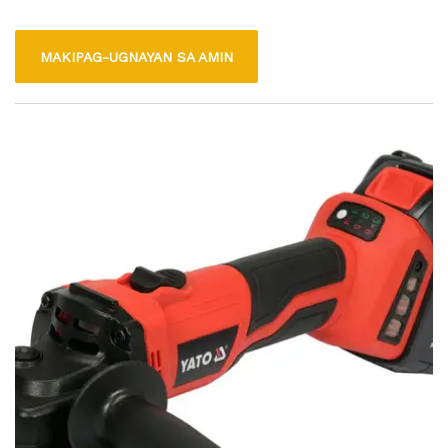
decent run time, making it suitable for both professional and
home use. This lightweight lithium-ion battery features fast
MAKIPAG-UGNAYAN SA AMIN
charging capabilities and built-in protection against
overcharging and overheating, ensuring safety and longevity.
It is compatible with many 18V tools, providing users with
the convenience and flexibility needed for various tasks and
projects.