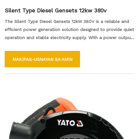
Silent Type Diesel Gensets 12kw 380v
The Silent Type Diesel Gensets 12kW 380V is a reliable and
efficient power generation solution designed to provide quiet
operation and stable electricity supply. With a power output
of 12kW, it is suitable for various applications, including
construction sites, commercial buildings, and backup power
MAKIPAG-UGNAYAN SA AMIN
for homes. The silent design minimizes noise levels, making it
ideal for use in residential areas or noise-sensitive
environments. Built with durable materials, this genset offers
long-lasting performance, and its 380V output ensures
compatibility with a wide range of electrical equipment. Easy
to operate and maintain, it is a practical choice for anyone in
need of dependable power.