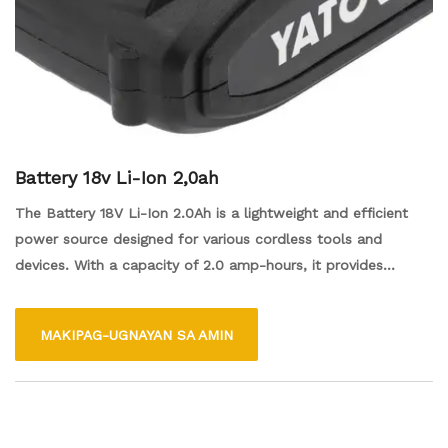
Battery 18v Li-Ion 2,0ah
The Battery 18V Li-Ion 2.0Ah is a lightweight and efficient
power source designed for various cordless tools and
devices. With a capacity of 2.0 amp-hours, it provides
reliable and long-lasting energy for extended use. The
lithium-ion technology ensures quick charging and minimal
MAKIPAG-UGNAYAN SA AMIN
memory effect, allowing the battery to maintain its
performance over time. This compact battery is ideal for
both professional and DIY applications, offering convenience
and portability for users on the go.