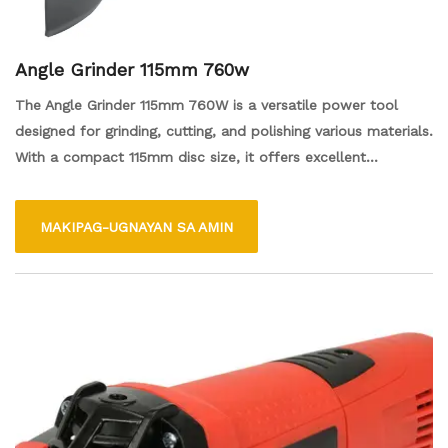
Angle Grinder 115mm 760w
The Angle Grinder 115mm 760W is a versatile power tool
designed for grinding, cutting, and polishing various materials.
With a compact 115mm disc size, it offers excellent
maneuverability, making it suitable for both DIY tasks and
professional use. The 760W motor provides sufficient power
MAKIPAG-UGNAYAN SA AMIN
for tough jobs, while the adjustable guard enhances safety
during operation. Its lightweight design and ergonomic
handle ensure comfortable use, making it an essential tool
for metalworking, construction, and home improvement
projects.