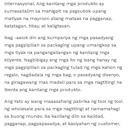
internasyonal. Ang kanilang mga produkto ay
sumasailalim sa mahigpit na pagsubok upang
matiyak na mayroon silang mataas na pagganap,
katatagan, tibay, at kaligtasan.
Nag -aalok din ang kumpanya ng mga pasadyang
mga pagpipilian sa packaging upang umangkop sa
mga tiyak na pangangailangan ng kanilang mga
kliyente. Nagbibigay ang mga ito ng isang hanay ng
mga pagpipilian sa packaging tulad ng mga kahon ng
regalo, nagdadala ng mga bag, o pasadyang disenyo,
na ginagawang mas madali para sa mga nagtitingi na
ibenta ang kanilang mga produkto.
Ang Yato ay isang maaasahang pabrika ng tool ng tool
ng wholesale para sa mga nagtitingi at namamahagi
sa buong mundo. Sa kanilang diin sa kalidad,
pagganap, pagpapasadya, at kasiyahan ng customer,