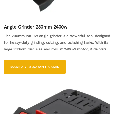
Angle Grinder 230mm 2400w
The 230mm 2400W angle grinder is a powerful tool designed
for heavy-duty grinding, cutting, and polishing tasks. With its
large 230mm disc size and robust 2400W motor, it delivers
high performance and efficiency for various materials,
including metal and stone. The ergonomic design and
MAKIPAG-UGNAYAN SA AMIN
lightweight build enhance user comfort, while features such
as adjustable guards and dust protection ensure safe and
effective operation. Ideal for both professionals and DIY
enthusiasts, this angle grinder is perfect for handling
demanding jobs in workshops or construction sites.