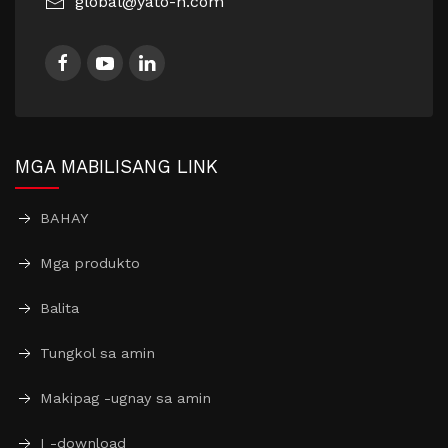
global@yato-h.com
MGA MABILISANG LINK
BAHAY
Mga produkto
Balita
Tungkol sa amin
Makipag -ugnay sa amin
I -download