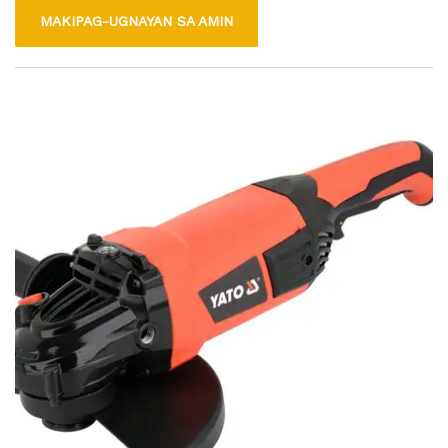
for both professional and DIY projects. The variable speed
MAKIPAG-UGNAYAN SA AMIN
feature allows users to adjust the RPM according to the job
requirements, providing more control and precision. Its
ergonomic design ensures comfort during extended use,
making it a reliable choice for metalworking, construction,
and home improvement tasks.