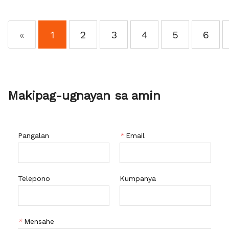
«
1
2
3
4
5
6
Makipag-ugnayan sa amin
Pangalan
*
Email
Telepono
Kumpanya
*
Mensahe