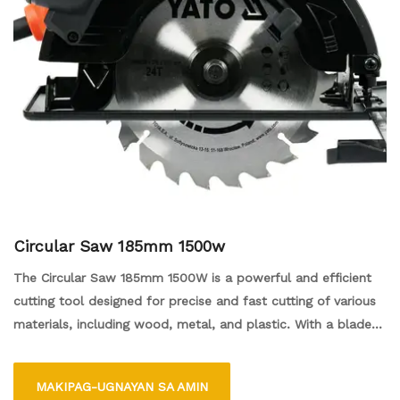
Circular Saw 185mm 1500w
The Circular Saw 185mm 1500W is a powerful and efficient
cutting tool designed for precise and fast cutting of various
materials, including wood, metal, and plastic. With a blade
diameter of 185mm, it can handle thicker materials with
ease. The 1500W motor delivers strong performance,
MAKIPAG-UGNAYAN SA AMIN
ensuring clean and accurate cuts. Its adjustable cutting