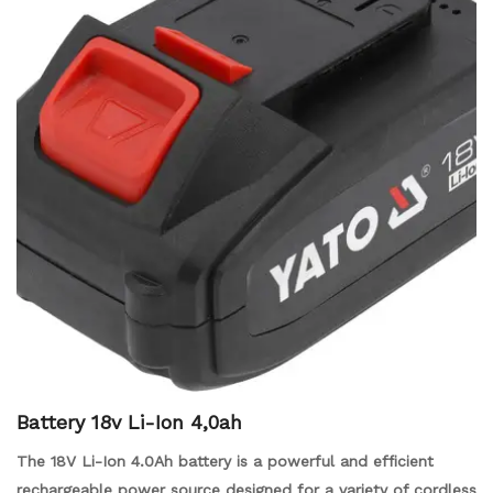
Battery 18v Li-Ion 4,0ah
The 18V Li-Ion 4.0Ah battery is a powerful and efficient
rechargeable power source designed for a variety of cordless