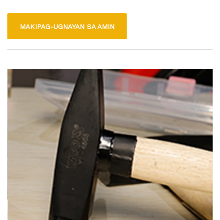
sa 7 iba't ibang laki at nagtatampok ng isang hardwood grip.
Ginagamit ang bakal upang gawin itong matibay. Gamit ang
MAKIPAG-UGNAYAN SA AMIN
aming mga chisels ng kahoy, maaari kang gumawa ng mga
pasadyang mga regalo para sa iyong mga kaibigan at pamilya
para sa isang darating na kaarawan ng kaarawan o holiday.
Ang mga pait ay perpekto para sa larawang inukit, sculpting,
at nagtatrabaho sa luad at iba pang mga materyales.