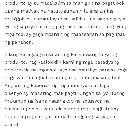
produkto ay sumasailalim sa mahigpit na pagsubok
upang matiyak na natutugunan nila ang aming
mahigpit na pamantayan sa kalidad, na nagbibigay sa
iyo ng kapayapaan ng pag -iisip na alam na ang iyong
mga tool ay gagampanan ng maaasahan sa paglipas
ng panahon.
Bilang karagdagan sa aming karaniwang linya ng
produkto, nag -aalok din kami ng mga pasadyang
pneumatic na mga solusyon sa martilyo para sa mga
negosyo na naghahanap ng mga dalubhasang tool.
Ang aming koponan ng mga inhinyero at taga -
disenyo ay maaaring makipagtulungan sa iyo upang
makabuo ng isang naaangkop na solusyon na
nakakatugon sa iyong eksaktong mga pagtutukoy,
mula sa pagpili ng materyal hanggang sa pagba -
brand.