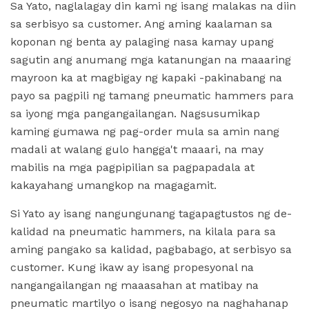
Sa Yato, naglalagay din kami ng isang malakas na diin
sa serbisyo sa customer. Ang aming kaalaman sa
koponan ng benta ay palaging nasa kamay upang
sagutin ang anumang mga katanungan na maaaring
mayroon ka at magbigay ng kapaki -pakinabang na
payo sa pagpili ng tamang pneumatic hammers para
sa iyong mga pangangailangan. Nagsusumikap
kaming gumawa ng pag-order mula sa amin nang
madali at walang gulo hangga't maaari, na may
mabilis na mga pagpipilian sa pagpapadala at
kakayahang umangkop na magagamit.
Si Yato ay isang nangungunang tagapagtustos ng de-
kalidad na pneumatic hammers, na kilala para sa
aming pangako sa kalidad, pagbabago, at serbisyo sa
customer. Kung ikaw ay isang propesyonal na
nangangailangan ng maaasahan at matibay na
pneumatic martilyo o isang negosyo na naghahanap