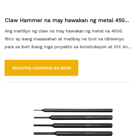
Claw Hammer na may hawakan ng metal 450g 1
6oz
Ang martilyo ng claw na may hawakan ng metal na 450G
16oz ay isang maaasahan at matibay na tool na idinisenyo
para sa iba't ibang mga proyekto sa konstruksyon at DIY. Ang
hawakan ng metal ay nagbibigay ng isang komportableng
pagkakahawak at nagbibigay-daan para sa tumpak na
MAKIPAG-UGNAYAN SA AMIN
pagkilos ng martilyo, habang ang timbang na 450g ay
ginagawang angkop para sa parehong mga gawain ng ilaw at
mabibigat na tungkulin. Ang tampok na claw sa likod ng
martilyo ay ginagawang madali upang alisin ang mga kuko at
iba pang mga fastener, ginagawa itong isang maraming
nalalaman at mahahalagang tool para sa anumang toolbox.