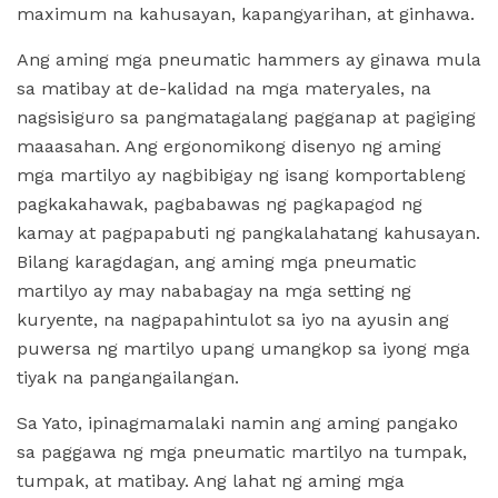
maximum na kahusayan, kapangyarihan, at ginhawa.
Ang aming mga pneumatic hammers ay ginawa mula
sa matibay at de-kalidad na mga materyales, na
nagsisiguro sa pangmatagalang pagganap at pagiging
maaasahan. Ang ergonomikong disenyo ng aming
mga martilyo ay nagbibigay ng isang komportableng
pagkakahawak, pagbabawas ng pagkapagod ng
kamay at pagpapabuti ng pangkalahatang kahusayan.
Bilang karagdagan, ang aming mga pneumatic
martilyo ay may nababagay na mga setting ng
kuryente, na nagpapahintulot sa iyo na ayusin ang
puwersa ng martilyo upang umangkop sa iyong mga
tiyak na pangangailangan.
Sa Yato, ipinagmamalaki namin ang aming pangako
sa paggawa ng mga pneumatic martilyo na tumpak,
tumpak, at matibay. Ang lahat ng aming mga