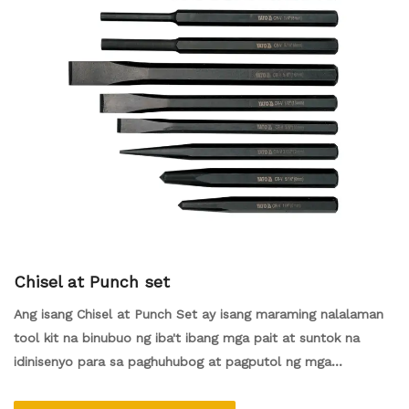
Chisel at Punch set
Ang isang Chisel at Punch Set ay isang maraming nalalaman
tool kit na binubuo ng iba't ibang mga pait at suntok na
idinisenyo para sa paghuhubog at pagputol ng mga
materyales tulad ng kahoy, metal, o bato. Ang mga pait ay