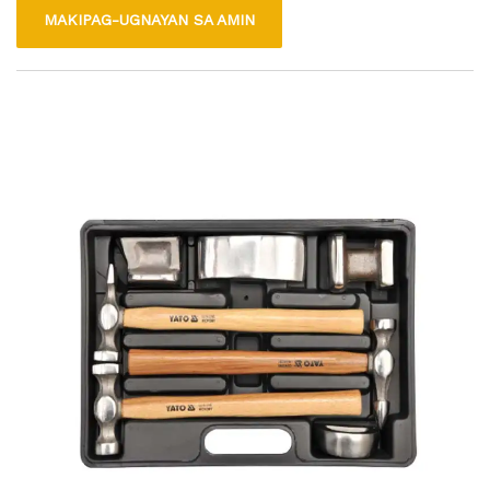
may matalim, flat blades na ginamit para sa larawang inukit
MAKIPAG-UGNAYAN SA AMIN
at pag -alis ng materyal, habang ang mga suntok ay nagturo
ng mga tip na ginamit para sa paglikha ng mga butas o
pagmamaneho ng mga pin. Ang set na ito ay karaniwang
ginagamit sa gawaing kahoy, paggawa ng metal, at mga
gawain ng pagmamason, ginagawa itong isang mahalagang
tool para sa mga manggagawa, mga mahilig sa DIY, at mga
propesyonal na magkamukha.