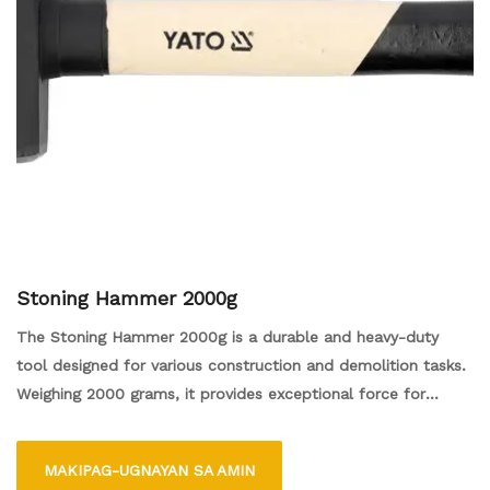
Stoning Hammer 2000g
The Stoning Hammer 2000g is a durable and heavy-duty
tool designed for various construction and demolition tasks.
Weighing 2000 grams, it provides exceptional force for
breaking stones, concrete, and other hard materials. With a
comfortable grip and a sturdy design, the Stoning Hammer is
MAKIPAG-UGNAYAN SA AMIN
ideal for professionals and DIY enthusiasts alike, making it an