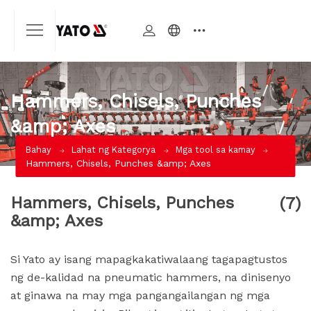
Hammers, Chisels, Punches
&amp; Axes
Bahay
Lahat ng Kategorya
Mga tool sa kamay
Hammers, Chisels, Punches &amp; Axes
Hammers, Chisels, Punches
(7)
&amp; Axes
Si Yato ay isang mapagkakatiwalaang tagapagtustos
ng de-kalidad na pneumatic hammers, na dinisenyo
at ginawa na may mga pangangailangan ng mga