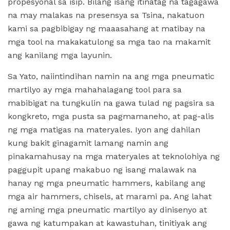
propesyonal sa isip. Bilang isang itinatag na tagagawa
na may malakas na presensya sa Tsina, nakatuon
kami sa pagbibigay ng maaasahang at matibay na
mga tool na makakatulong sa mga tao na makamit
ang kanilang mga layunin.
Sa Yato, naiintindihan namin na ang mga pneumatic
martilyo ay mga mahahalagang tool para sa
mabibigat na tungkulin na gawa tulad ng pagsira sa
kongkreto, mga pusta sa pagmamaneho, at pag-alis
ng mga matigas na materyales. Iyon ang dahilan
kung bakit ginagamit lamang namin ang
pinakamahusay na mga materyales at teknolohiya ng
paggupit upang makabuo ng isang malawak na
hanay ng mga pneumatic hammers, kabilang ang
mga air hammers, chisels, at marami pa. Ang lahat
ng aming mga pneumatic martilyo ay dinisenyo at
gawa ng katumpakan at kawastuhan, tinitiyak ang