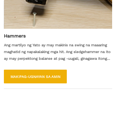
Hammers
Ang martilyo ng Yato ay may makinis na swing na maaaring
maghatid ng napakalaking mga hit. Ang sledgehammer na ito
ay may perpektong balanse at pag -uugali, ginagawa itong
malakas, matibay, at komportable na gumamit. Mabuti para
sa iba't ibang mga aktibidad, kabilang ang pag -alis ng mga
MAKIPAG-UGNAYAN SA AMIN
kuko, pagwawasak ng mga gusali, at paghahati ng kahoy. Ang
iyong mapaghamong trabaho ay magiging mas simple dahil
sa mas matagal na paghawak ng kapangyarihan ng
paghawak.