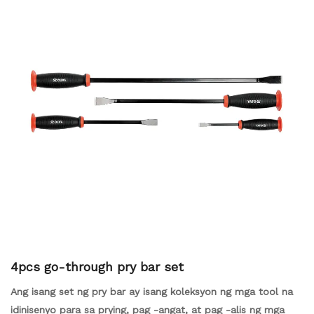
4pcs go-through pry bar set
Ang isang set ng pry bar ay isang koleksyon ng mga tool na
idinisenyo para sa prying, pag -angat, at pag -alis ng mga