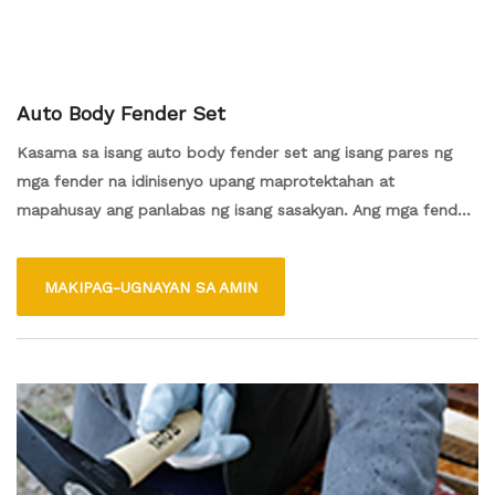
Auto Body Fender Set
Kasama sa isang auto body fender set ang isang pares ng
mga fender na idinisenyo upang maprotektahan at
mapahusay ang panlabas ng isang sasakyan. Ang mga fender
na ito ay karaniwang ginawa mula sa matibay na mga
materyales tulad ng bakal o plastik at magkasya sa mga
MAKIPAG-UGNAYAN SA AMIN
balon ng gulong upang protektahan ang mga gulong mula sa
mga labi at magbigay ng isang streamline na hitsura.
Mahalaga ang mga ito para sa pagpapanatili ng integridad ng
istruktura at aesthetics ng sasakyan, at maaari silang
mapalitan kung masira sa isang aksidente.