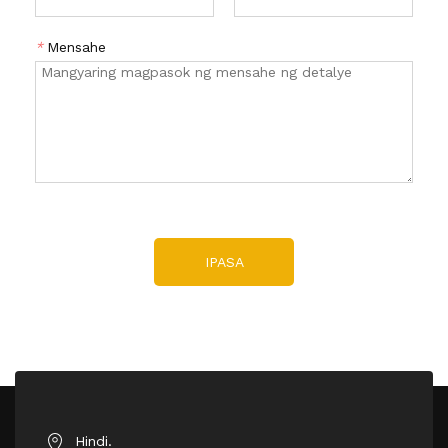
*
Mensahe
IPASA
Hindi.