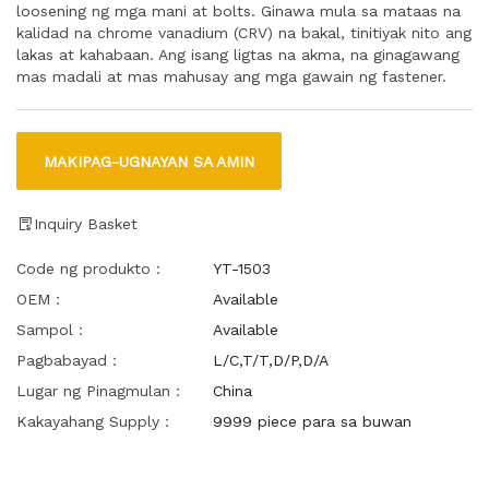
loosening ng mga mani at bolts. Ginawa mula sa mataas na
kalidad na chrome vanadium (CRV) na bakal, tinitiyak nito ang
lakas at kahabaan. Ang isang ligtas na akma, na ginagawang
mas madali at mas mahusay ang mga gawain ng fastener.
MAKIPAG-UGNAYAN SA AMIN
Inquiry Basket
Code ng produkto：
YT-1503
OEM：
Available
Sampol：
Available
Pagbabayad：
L/C,T/T,D/P,D/A
Lugar ng Pinagmulan：
China
Kakayahang Supply：
9999 piece para sa buwan