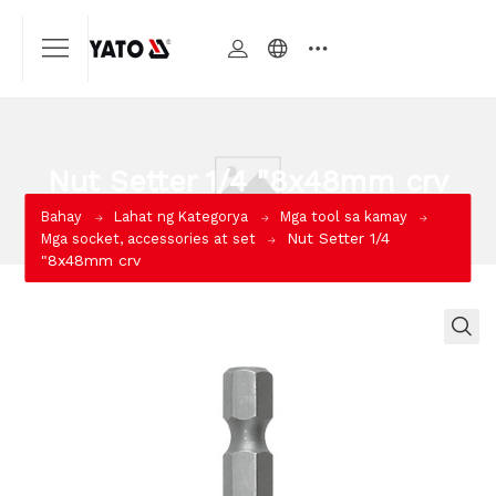
Nut Setter 1/4 "8x48mm crv
Bahay
Lahat ng Kategorya
Mga tool sa kamay
Nut Setter 1/4
Mga socket, accessories at set
"8x48mm crv