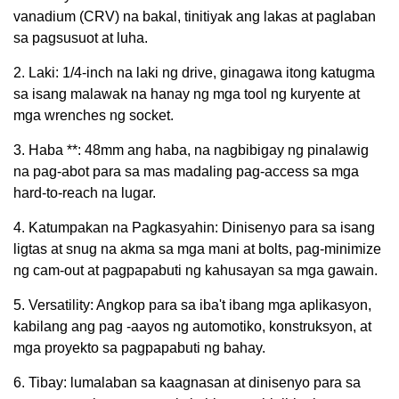
vanadium (CRV) na bakal, tinitiyak ang lakas at paglaban
sa pagsusuot at luha.
2. Laki: 1/4-inch na laki ng drive, ginagawa itong katugma
sa isang malawak na hanay ng mga tool ng kuryente at
mga wrenches ng socket.
3. Haba **: 48mm ang haba, na nagbibigay ng pinalawig
na pag-abot para sa mas madaling pag-access sa mga
hard-to-reach na lugar.
4. Katumpakan na Pagkasyahin: Dinisenyo para sa isang
ligtas at snug na akma sa mga mani at bolts, pag-minimize
ng cam-out at pagpapabuti ng kahusayan sa mga gawain.
5. Versatility: Angkop para sa iba't ibang mga aplikasyon,
kabilang ang pag -aayos ng automotiko, konstruksyon, at
mga proyekto sa pagpapabuti ng bahay.
6. Tibay: lumalaban sa kaagnasan at dinisenyo para sa