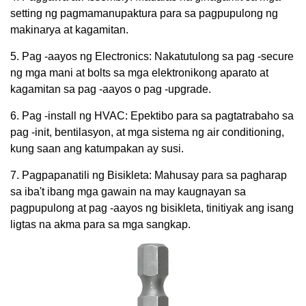
setting ng pagmamanupaktura para sa pagpupulong ng
makinarya at kagamitan.
5. Pag -aayos ng Electronics: Nakatutulong sa pag -secure
ng mga mani at bolts sa mga elektronikong aparato at
kagamitan sa pag -aayos o pag -upgrade.
6. Pag -install ng HVAC: Epektibo para sa pagtatrabaho sa
pag -init, bentilasyon, at mga sistema ng air conditioning,
kung saan ang katumpakan ay susi.
7. Pagpapanatili ng Bisikleta: Mahusay para sa pagharap
sa iba't ibang mga gawain na may kaugnayan sa
pagpupulong at pag -aayos ng bisikleta, tinitiyak ang isang
ligtas na akma para sa mga sangkap.