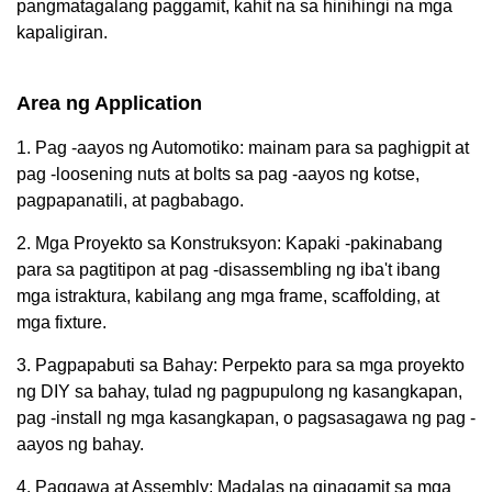
pangmatagalang paggamit, kahit na sa hinihingi na mga
kapaligiran.
Area ng Application
1. Pag -aayos ng Automotiko: mainam para sa paghigpit at
pag -loosening nuts at bolts sa pag -aayos ng kotse,
pagpapanatili, at pagbabago.
2. Mga Proyekto sa Konstruksyon: Kapaki -pakinabang
para sa pagtitipon at pag -disassembling ng iba't ibang
mga istraktura, kabilang ang mga frame, scaffolding, at
mga fixture.
3. Pagpapabuti sa Bahay: Perpekto para sa mga proyekto
ng DIY sa bahay, tulad ng pagpupulong ng kasangkapan,
pag -install ng mga kasangkapan, o pagsasagawa ng pag -
aayos ng bahay.
4. Paggawa at Assembly: Madalas na ginagamit sa mga